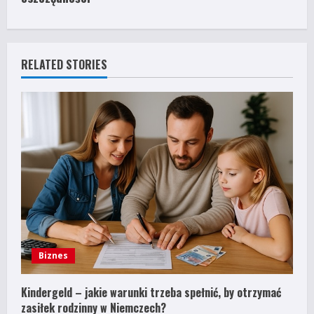
i
n
u
RELATED STORIES
e
R
e
a
d
i
Biznes
n
g
Kindergeld – jakie warunki trzeba spełnić, by otrzymać
zasiłek rodzinny w Niemczech?