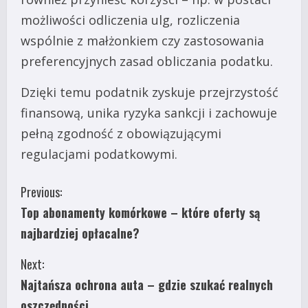
możliwości odliczenia ulg, rozliczenia
wspólnie z małżonkiem czy zastosowania
preferencyjnych zasad obliczania podatku.
Dzięki temu podatnik zyskuje przejrzystość
finansową, unika ryzyka sankcji i zachowuje
pełną zgodność z obowiązującymi
regulacjami podatkowymi.
C
Previous:
Top abonamenty komórkowe – które oferty są
o
najbardziej opłacalne?
n
Next:
t
Najtańsza ochrona auta – gdzie szukać realnych
oszczędności