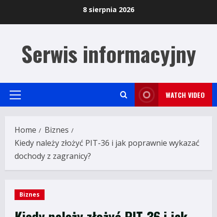
Skip
8 sierpnia 2026
to
content
Serwis informacyjny
WATCH VIDEO
Primary
Menu
Home
Biznes
Kiedy należy złożyć PIT-36 i jak poprawnie wykazać
dochody z zagranicy?
Biznes
Kiedy należy złożyć PIT-36 i jak