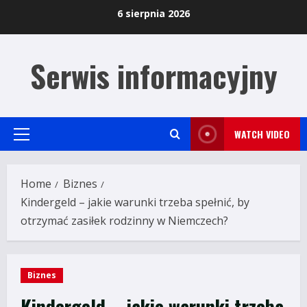
Skip
6 sierpnia 2026
to
content
Serwis informacyjny
WATCH VIDEO
Primary
Menu
Home
Biznes
Kindergeld – jakie warunki trzeba spełnić, by
otrzymać zasiłek rodzinny w Niemczech?
Biznes
Kindergeld – jakie warunki trzeba