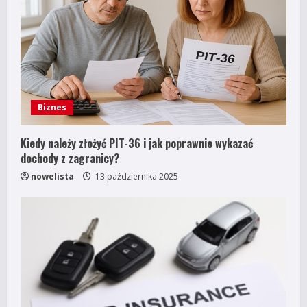
e
a
d
i
Biznes
n
g
Kiedy należy złożyć PIT-36 i jak poprawnie wykazać
dochody z zagranicy?
nowelista
13 października 2025