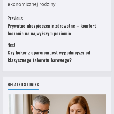
ekonomicznej rodziny.
C
Previous:
Prywatne ubezpieczenie zdrowotne – komfort
o
leczenia na najwyższym poziomie
n
Next:
t
Czy hoker z oparciem jest wygodniejszy od
i
klasycznego taboretu barowego?
n
u
RELATED STORIES
e
R