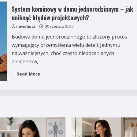
System kominowy w domu jednorodzinnym – jak
uniknąć błędów projektowych?
nowelista
29 czerwca 2025
Budowa domu jednorodzinnego to złożony proces
wymagający przemyślenia wielu detali. Jednym z
najważniejszych, choć często niedocenianych
elementów,...
Read
Read More
more
about
System
kominowy
w
domu
jednorodzinnym
–
jak
uniknąć
błędów
projektowych?