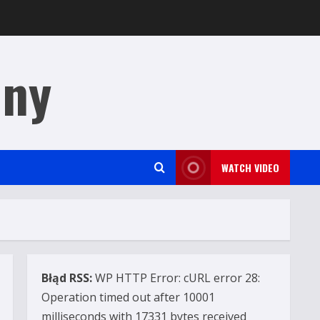
jny
WATCH VIDEO
Błąd RSS:
WP HTTP Error: cURL error 28:
Operation timed out after 10001
milliseconds with 17331 bytes received