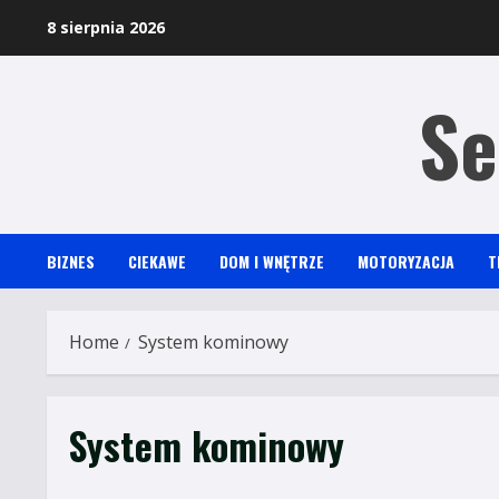
Skip
8 sierpnia 2026
to
content
Se
BIZNES
CIEKAWE
DOM I WNĘTRZE
MOTORYZACJA
T
Home
System kominowy
System kominowy