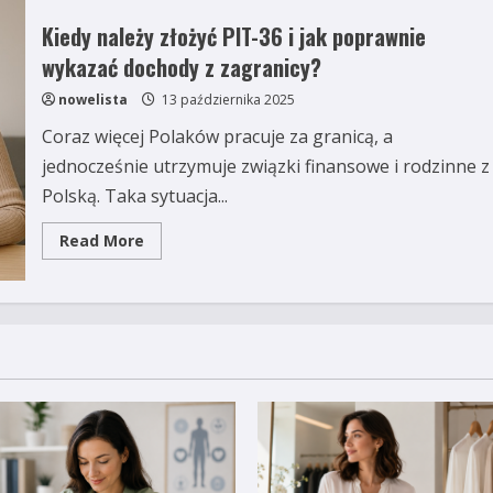
Kiedy należy złożyć PIT-36 i jak poprawnie
wykazać dochody z zagranicy?
nowelista
13 października 2025
Coraz więcej Polaków pracuje za granicą, a
jednocześnie utrzymuje związki finansowe i rodzinne z
Polską. Taka sytuacja...
Read
Read More
more
about
Kiedy
należy
złożyć
PIT-
36
i
jak
poprawnie
wykazać
dochody
z
zagranicy?