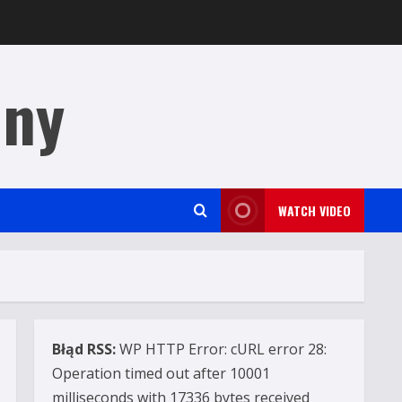
jny
WATCH VIDEO
Błąd RSS:
WP HTTP Error: cURL error 28:
Operation timed out after 10001
milliseconds with 17336 bytes received