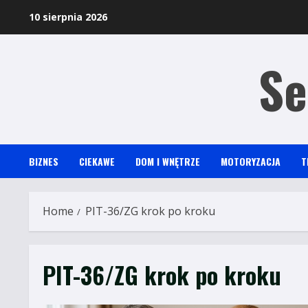
Skip
10 sierpnia 2026
to
content
Se
BIZNES
CIEKAWE
DOM I WNĘTRZE
MOTORYZACJA
T
Home
PIT-36/ZG krok po kroku
PIT-36/ZG krok po kroku